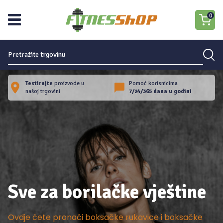
0
Nema proizvoda u košarici.
Testirajte
proizvode u
Pomoć korisnicima
našoj trgovini
7/24/365 dana u godini
Sve za borilačke vještine
Ovdje ćete pronaći boksačke rukavice i boksačke