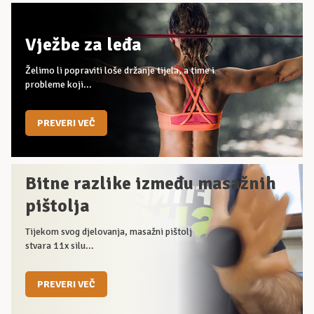
Vježbe za leđa
Želimo li popraviti loše držanje tijela, a time i
probleme koji...
PREVERI VEČ
Bitne razlike između masažnih
pištolja
Tijekom svog djelovanja, masažni pištolj
stvara 11x silu...
PREVERI VEČ