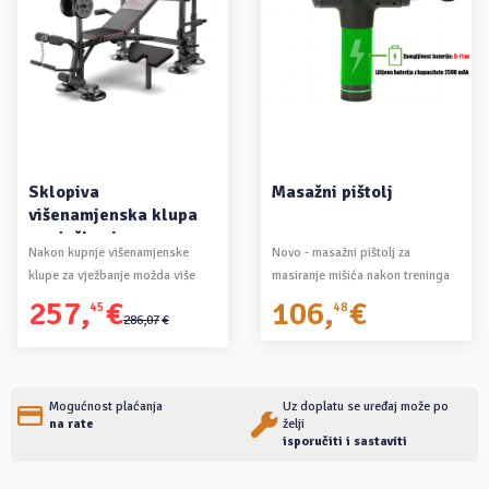
DODAJ U KOŠARICU
DODAJ U KOŠARICU
Masažni pištolj
Stol za rastezanje
Novo - masažni pištolj za
Novi modeli inverzijskih stolova
masiranje mišića nakon treninga
jače konstrukcije, namijenjeni
ili ...
većim i težim ...
106
,
€
163
,
€
48
11
Mogućnost plaćanja
Uz doplatu se uređaj može po
na rate
želji
isporučiti i sastaviti