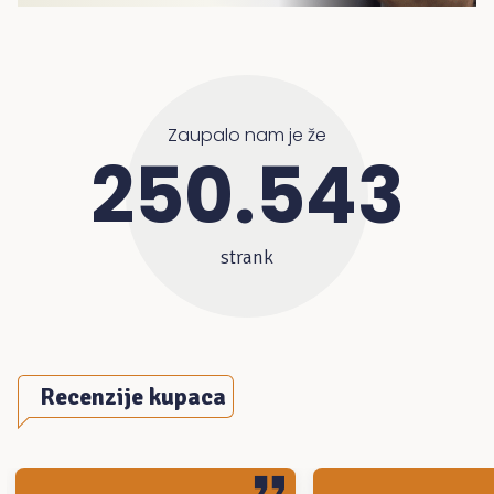
Zaupalo nam je že
250.543
strank
Recenzije kupaca