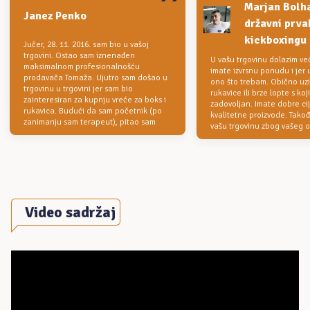
Marjan Bolha
Janez Penko
državni prva
kickboxingu
Jučer, 28. 11. 2016. sam bio u vašoj
trgovini. Ostao sam iznenađen
U vašu trgovinu dolazim ve
maksimalnom profesionalnošću
imate izvrsnu ponudu i jer
prodavača Tomaža. Ujutro sam došao u
ono što trebam. Obično u
trgovinu u trgovini jer sam bio
rukavice ili brze lopte s ko
zainteresiran za kupnju vreće za boks i
zadovoljan. Imate dobre ci
rukavica. Budući da sam početnik (po
kvalitetne proizvode. Takođ
zanimanju sam terapeut), pitao sam
vašu trgovinu zbog vašeg o
Video sadržaj