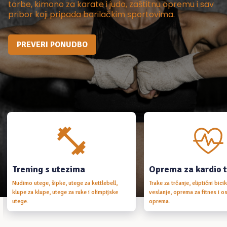
torbe, kimono za karate i judo, zaštitnu opremu i sav
pribor koji pripada borilačkim sportovima.
PREVERI PONUDBO
Trening s utezima
Oprema za kardio 
Nudimo utege, šipke, utege za kettlebell,
Trake za trčanje, eliptični bici
klupe za klupe, utege za ruke i olimpijske
veslanje, oprema za fitnes i os
utege.
oprema.