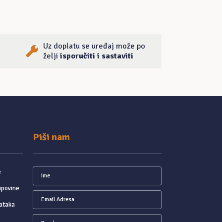
Uz doplatu se uređaj može po
želji
isporučiti i sastaviti
Piši nam
e
upovine
ataka