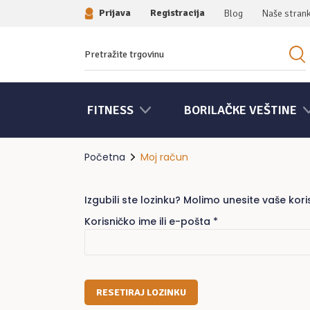
Prijava
Registracija
Blog
Naše stran
Traziti:
FITNESS
BORILAČKE VEŠTINE
Početna
Moj račun
Izgubili ste lozinku? Molimo unesite vaše kor
Obvezno
Korisničko ime ili e-pošta
*
RESETIRAJ LOZINKU