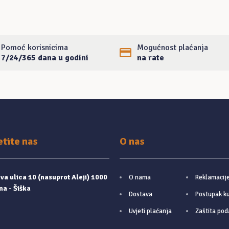
Pomoć korisnicima
Mogućnost plaćanja
7/24/365 dana u godini
na rate
etite nas
O nas
a ulica 10 (nasuprot Aleji) 1000
O nama
Reklamacij
na - Šiška
Dostava
Postupak k
Uvjeti plaćanja
Zaštita pod