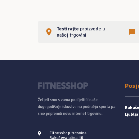
Testirajte
proizvode u
našoj trgovini
Posj
Željeli smo s vama podijeliti i naše
dugogodišnje iskustvo na području sporta pa
Rakušev
smo pripremili novu internet trgovinu.
Ljublja
Fitnesshop trgovina
Rakuševa ulica 10