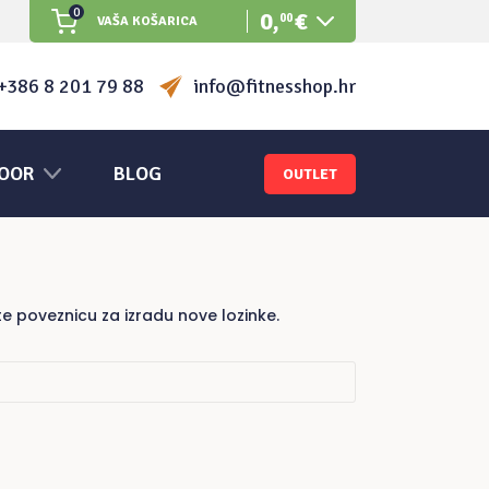
0
0
,
€
00
VAŠA KOŠARICA
Nema proizvoda u košarici.
+386 8 201 79 88
info@fitnesshop.hr
OOR
BLOG
OUTLET
te poveznicu za izradu nove lozinke.