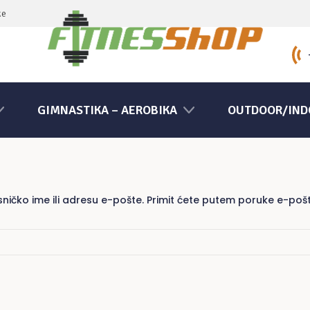
ke
GIMNASTIKA – AEROBIKA
OUTDOOR/IND
isničko ime ili adresu e-pošte. Primit ćete putem poruke e-poš