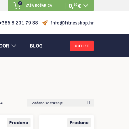
0
0
,
€
00
VAŠA KOŠARICA
Nema proizvoda u košarici.
+386 8 201 79 88
info@fitnesshop.hr
OOR
BLOG
OUTLET
ta
Zadano sortiranje
Prodano
Prodano