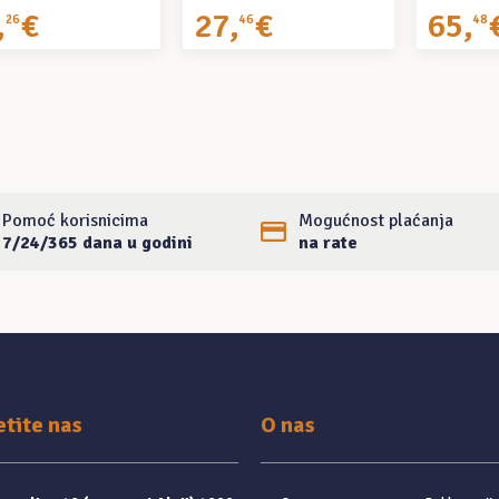
,
€
27
,
€
65
,
26
46
48
Pomoć korisnicima
Mogućnost plaćanja
7/24/365 dana u godini
na rate
etite nas
O nas