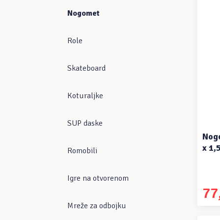
Nogomet
Role
Skateboard
Koturaljke
SUP daske
Nogo
x 1,
Romobili
Igre na otvorenom
77
Izvor
Trenu
cijen
cijen
Mreže za odbojku
bila
je: