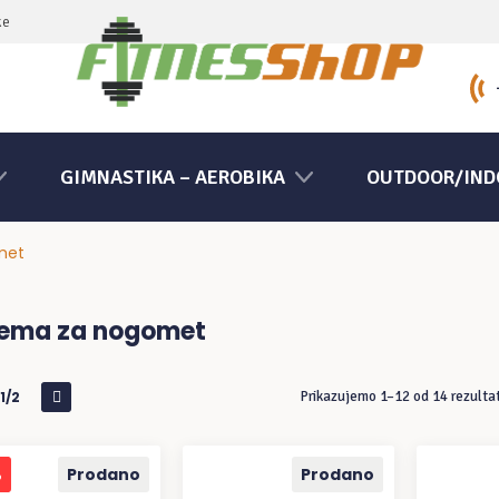
ke
GIMNASTIKA – AEROBIKA
OUTDOOR/IND
met
ema za nogomet
1/2
Prikazujemo 1–12 od 14 rezulta
%
Prodano
Prodano