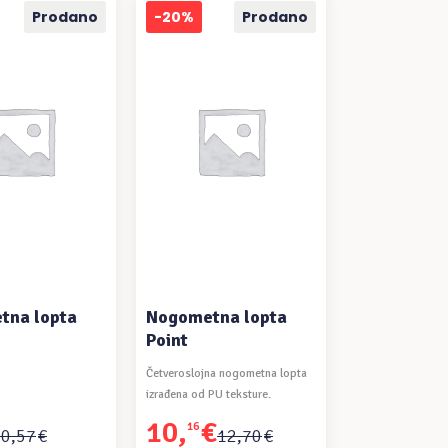
Prodano
-20%
Prodano
ČITAJ VIŠE
PROČITAJ VIŠE
tna lopta
Nogometna lopta
Point
Četveroslojna nogometna lopta
izrađena od PU teksture.
10
,
€
16
Izvorna
Trenutna
10
,
57
€
12
,
70
€