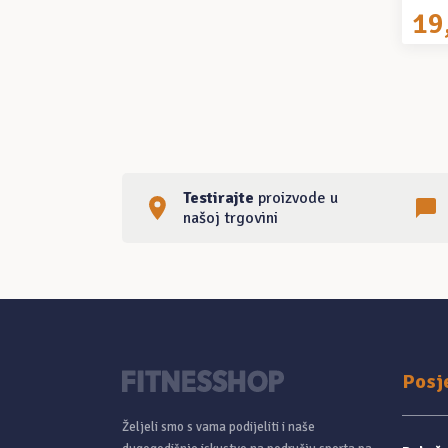
19
Testirajte
proizvode u
našoj trgovini
Posj
Željeli smo s vama podijeliti i naše