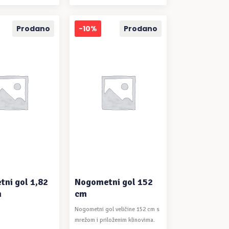
cijena
cijena
bila
je:
je:
10,16€.
Prodano
-10%
Prodano
12,70€.
ČITAJ VIŠE
PROČITAJ VIŠE
ni gol 1,82
Nogometni gol 152
m
cm
Nogometni gol veličine 152 cm s
mrežom i priloženim klinovima.