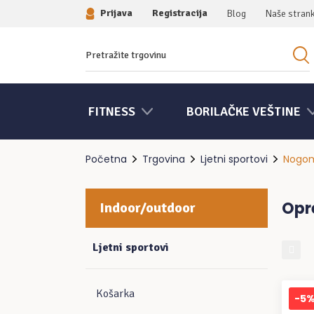
Prijava
Registracija
Blog
Naše stran
Traziti:
FITNESS
BORILAČKE VEŠTINE
Početna
Trgovina
Ljetni sportovi
Nogo
Opr
Indoor/outdoor
Ljetni sportovi
Košarka
-5