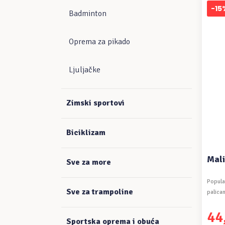
je:
77,09
-15
Badminton
81,15
Oprema za pikado
Ljuljačke
Zimski sportovi
Biciklizam
Mali
Sve za more
Popula
Sve za trampoline
palica
cijelu ..
44
Izvor
Trenu
Sportska oprema i obuća