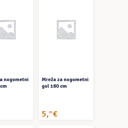
ČITAJ VIŠE
PROČITAJ VIŠE
a nogometni
Mreža za nogometni
 cm
gol 180 cm
5
,
€
66