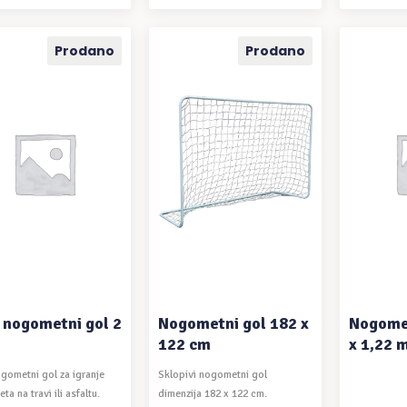
a
a
cijena
cijena
cijena
cijena
bila
je:
bila
je:
€.
je:
10,43€.
je:
8,46€.
Prodano
Prodano
€.
13,03€.
10,57€.
PROČITAJ VIŠE
PROČITAJ VIŠE
PRO
 nogometni gol 2
Nogometni gol 182 x
Nogomet
122 cm
x 1,22 
ogometni gol za igranje
Sklopivi nogometni gol
a na travi ili asfaltu.
dimenzija 182 x 122 cm.