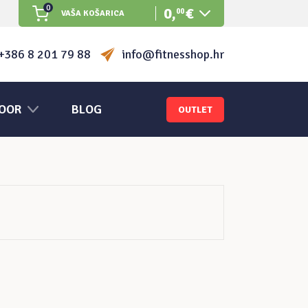
0
0
,
€
00
VAŠA KOŠARICA
Nema proizvoda u košarici.
+386 8 201 79 88
info@fitnesshop.hr
OOR
BLOG
OUTLET