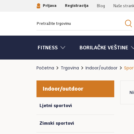
Prijava
Registracija
Blog
Naše stran
Traziti:
FITNESS
BORILAČKE VEŠTINE
Početna
Trgovina
Indoor/outdoor
Spor
Indoor/outdoor
N
Ljetni sportovi
Zimski sportovi