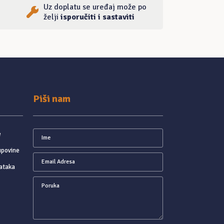
Uz doplatu se uređaj može po
želji
isporučiti i sastaviti
Piši nam
e
upovine
ataka