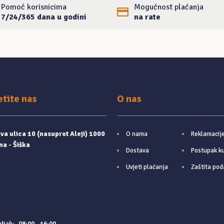
Pomoć korisnicima
Mogućnost plaćanja
7/24/365 dana u godini
na rate
etite nas
O nas
a ulica 10 (nasuprot Aleji) 1000
O nama
Reklamacij
na - Šiška
Dostava
Postupak k
Uvjeti plaćanja
Zaštita pod