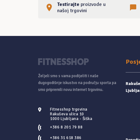
Testirajte
proizvode u
našoj trgovini
Posj
Željeli smo s vama podijeliti i naše
dugogodišnje iskustvo na području sporta pa
Rakušev
smo pripremili novu internet trgovinu.
Ljublja
Fitnesshop trgovina
Rakuševa ulica 10
1000 Ljubljana - Šiška
+386 8 201 79 88
+386 31 618 386