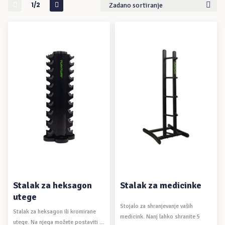
1/2
Zadano sortiranje
DODAJ U KOŠARICU
DODAJ U KOŠARICU
Stalak za heksagon
Stalak za medicinke
utege
Stojalo za shranjevanje vaših
Stalak za heksagon ili kromirane
medicink. Nanj lahko shranite 5
utege. Na njega možete postaviti ...