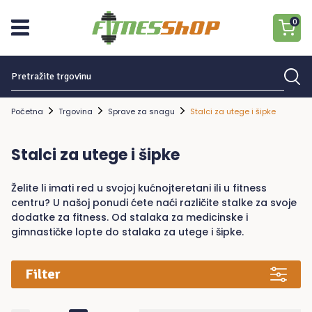
0
Traziti:
Nema proizvoda u košarici.
Početna
Trgovina
Sprave za snagu
Stalci za utege i šipke
Stalci za utege i šipke
Želite li imati red u svojoj kućnojteretani ili u fitness
centru? U našoj ponudi ćete naći različite stalke za svoje
dodatke za fitness. Od stalaka za medicinske i
gimnastičke lopte do stalaka za utege i šipke.
Filter