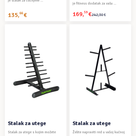
je stalak za čučnjeve ...
je fitness dodatak za vašu ...
169
,
59
€
135
,
66
€
Izvorna
Trenutna
242
,
30
€
cijena
cijena
bila
je:
je:
169,59€.
242,30€.
DODAJ U KOŠARICU
DODAJ U KOŠARICU
Stalak za utege
Stalak za utege
Stalak za utege s kojim možete
Želite napraviti red u vašoj kućnoj