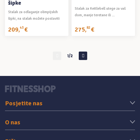
šipke
Stalak za Kettlebell utege za vaš
Stalak za odlaganje olimpijskih
dom, manje teretane ili ...
šipki, na stalak možete postaviti
čak ...
209
,
43
€
275
,
82
€
1/2
Posjetite nas
O nas