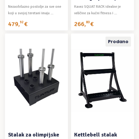
Nezaobilazno postolje za sve one
Kavez SQUAT RACK idealne je
koji u svojoj teretani imaju ...
veličine za kućni fitness i ...
479
,
92
€
266
,
80
€
Prodano
DODAJ U KOŠARICU
PROČITAJ VIŠE
Stalak za olimpijske
Kettlebell stalak