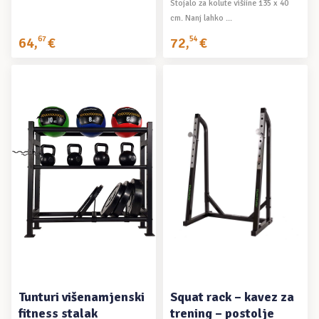
Stojalo za kolute višiine 135 x 40
cm. Nanj lahko ...
64
,
67
€
72
,
54
€
DODAJ U KOŠARICU
DODAJ U KOŠARICU
Tunturi višenamjenski
Squat rack – kavez za
fitness stalak
trening – postolje