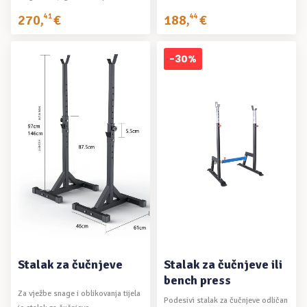
medicinskih ...
270
,
41
€
188
,
44
€
-30%
DODAJ U KOŠARICU
DODAJ U KOŠARICU
Stalak za čučnjeve
Stalak za čučnjeve ili
bench press
Za vježbe snage i oblikovanja tijela
Podesivi stalak za čučnjeve odličan