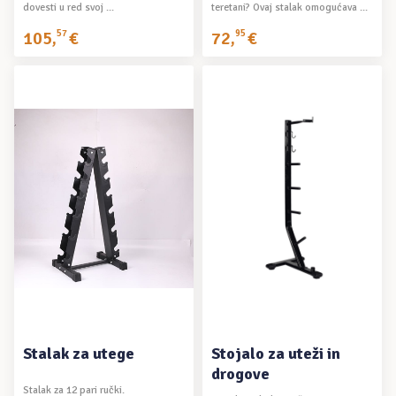
dovesti u red svoj ...
teretani? Ovaj stalak omogućava ...
105
,
57
€
72
,
95
€
DODAJ U KOŠARICU
DODAJ U KOŠARICU
Stalak za utege
Stojalo za uteži in
drogove
Stalak za 12 pari ručki.