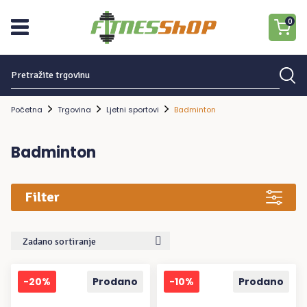
0
Traziti:
Nema proizvoda u košarici.
Početna
Trgovina
Ljetni sportovi
Badminton
Badminton
Filter
Zadano sortiranje
-20%
Prodano
-10%
Prodano