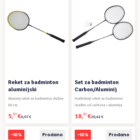
PROČITAJ VIŠE
PROČITAJ VIŠE
Reket za badminton
Set za badminton
aluminijski
Carbon/Aluminij
Aluminij reket za badminton dužine
Kvalitetniji reket za badminton
60 cm.
izrađen od carbona i aluminija.
5
,
57
€
18
,
37
€
Izvorna
Trenutna
Izvorna
Trenutna
6
,
97
€
20
,
41
€
cijena
cijena
cijena
cijena
bila
je:
bila
je:
-10%
Prodano
-10%
Prodano
je:
5,57€.
je:
18,37€.