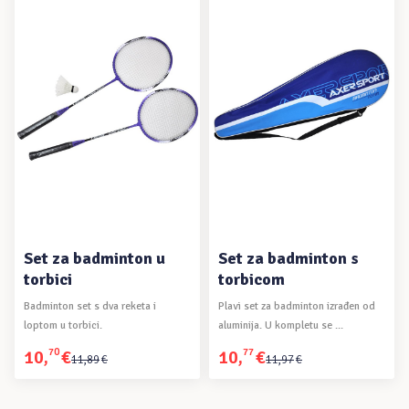
6,97€.
20,41€.
PROČITAJ VIŠE
PROČITAJ VIŠE
Set za badminton u
Set za badminton s
torbici
torbicom
Badminton set s dva reketa i
Plavi set za badminton izrađen od
loptom u torbici.
aluminija. U kompletu se ...
10
,
70
€
10
,
77
€
Izvorna
Trenutna
Izvorna
Trenutna
11
,
89
€
11
,
97
€
cijena
cijena
cijena
cijena
bila
je:
bila
je: