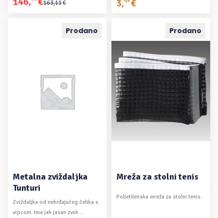
146
,
€
Izvorna
Trenutna
3
,
69
€
163
,
11
€
cijena
cijena
bila
je:
Prodano
Prodano
je:
146,80€.
163,11€.
PROČITAJ VIŠE
PROČITAJ VIŠE
Metalna zviždaljka
Mreža za stolni tenis
Tunturi
Polietilenska mreža za stolni tenis.
Zviždaljka od nehrđajućeg čelika s
vrpcom. Ima jak jasan zvuk ...