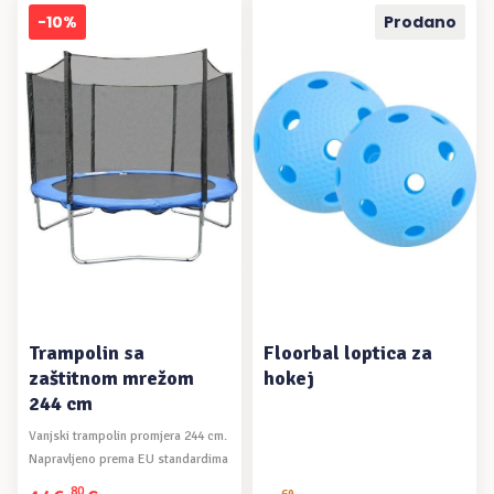
bila
je:
-10%
Prodano
je:
6,15€.
12,30€.
DODAJ U KOŠARICU
PROČITAJ VIŠE
Trampolin sa
Floorbal loptica za
zaštitnom mrežom
hokej
244 cm
Vanjski trampolin promjera 244 cm.
Napravljeno prema EU standardima
i ...
80