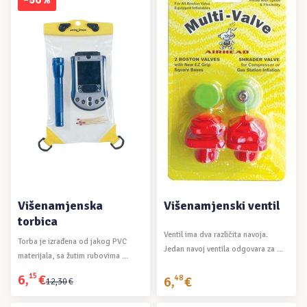
-50%
je:
13,85€.
16,30€.
DODAJ U KOŠARICU
DODAJ U KOŠARICU
Višenamjenska
Višenamjenski ventil
torbica
Ventil ima dva različita navoja.
Torba je izrađena od jakog PVC
Jedan navoj ventila odgovara za ...
materijala, sa žutim rubovima ...
6
,
15
€
Izvorna
Trenutna
6
,
48
€
12
,
30
€
cijena
cijena