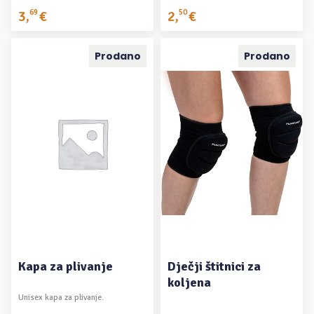
3
,
69
€
2
,
50
€
Prodano
Prodano
PROČITAJ VIŠE
PROČITAJ VIŠE
Kapa za plivanje
Dječji štitnici za
koljena
Unisex kapa za plivanje.