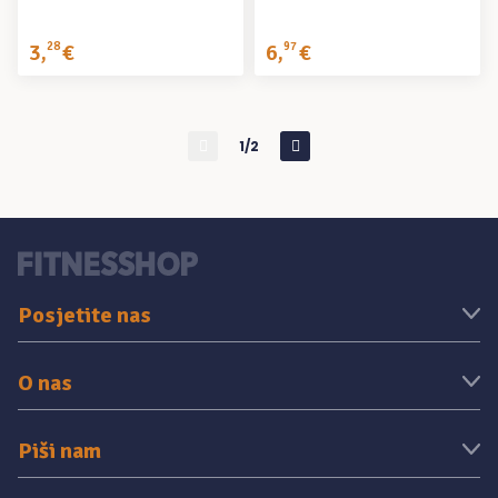
3
,
28
€
6
,
97
€
1/2
Posjetite nas
O nas
Piši nam