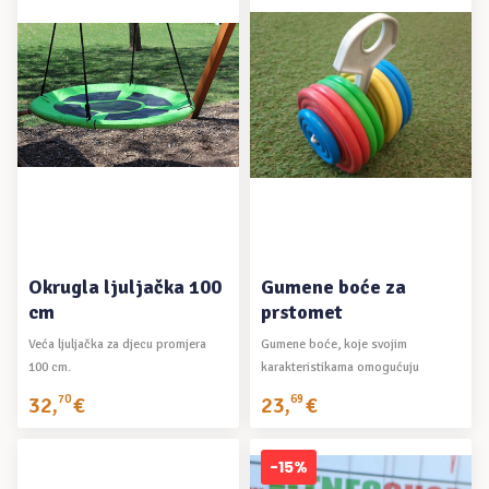
DODAJ U KOŠARICU
DODAJ U KOŠARICU
Okrugla ljuljačka 100
Gumene boće za
cm
prstomet
Veća ljuljačka za djecu promjera
Gumene boće, koje svojim
100 cm.
karakteristikama omogućuju
precizna bacanja čak i ...
32
,
70
€
23
,
69
€
-15%