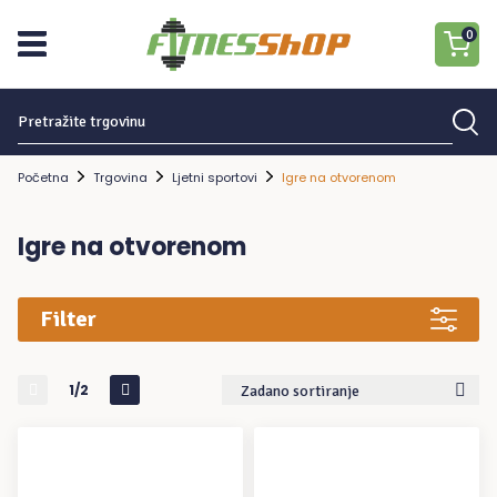
0
Traziti:
Nema proizvoda u košarici.
Početna
Trgovina
Ljetni sportovi
Igre na otvorenom
Igre na otvorenom
Filter
1/2
Zadano sortiranje