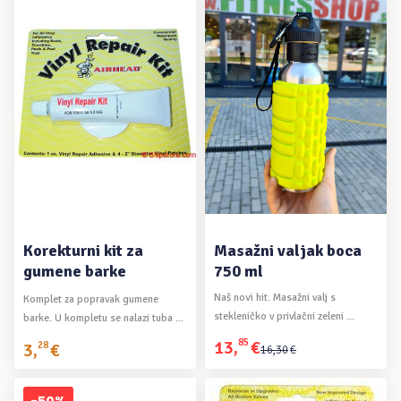
DODAJ U KOŠARICU
DODAJ U KOŠARICU
Korekturni kit za
Masažni valjak boca
gumene barke
750 ml
Naš novi hit. Masažni valj s
Komplet za popravak gumene
stekleničko v privlačni zeleni ...
barke. U kompletu se nalazi tuba ...
13
,
85
€
3
,
28
€
Izvorna
Trenutna
16
,
30
€
cijena
cijena
bila
je: