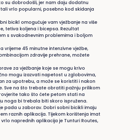
ako su dobrodošli, jer nam daju dodatnu
ostali vrlo popularni, posebno kod skidanja
obni bicikl omogućuje vam vježbanje na više
, tetiva koljena i bicepsa. Rezultat
anjem s svakodnevnim problemima i boljom
Za vrijeme 45 minutne intenzivne vježbe,
 kombinacijom zdravije prehrane, možete
prave za vježbanje koje se mogu krivo
ročno mogu izazvati napetost u zglobovima,
van za upotrebu, a može se koristiti i nakon
. Sve na što trebate obratiti pažnju prilikom
provjerite tako što ćete petom stati na
 noga bi trebala biti skoro ispružena.
je pada u zaborav. Dobri sobni bicikli imaju
m raznih aplikacija. Tijekom korištenja imat
vrlo naprednih aplikacija je Tunturi Routes,