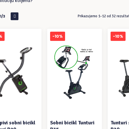
litaciju koljena?
1/3
Prikazujemo 1–12 od 32 rezulta
%
-10%
-10%
ODAJ U KOŠARICU
DODAJ U KOŠARICU
DODAJ
pivi sobni bicikl
Sobni bicikl Tunturi
Tunturi 