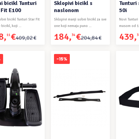
i bicikl Tunturi
Sklopivi bicikl s
Tunturi 
 Fit E100
naslonom
50i
bni bicikl Tunturi Star Fit
Sklopivi manji sobni bicikl za sve
Novi Tunturi
bicikl, koji ...
one koji nemaju puno ...
masom od 14
8
,
€
184
,
€
439
,
11
34
3
na
tna
Izvorna
Trenutna
Izvorna
Trenutna
409
,
02
€
204
,
84
€
a
a
cijena
cijena
cijena
cijena
bila
je:
bila
je:
1€.
je:
184,34€.
je:
439,30€.
%
-15%
2€.
204,84€.
488,11€.
ODAJ U KOŠARICU
DODAJ U KOŠARICU
DODAJ