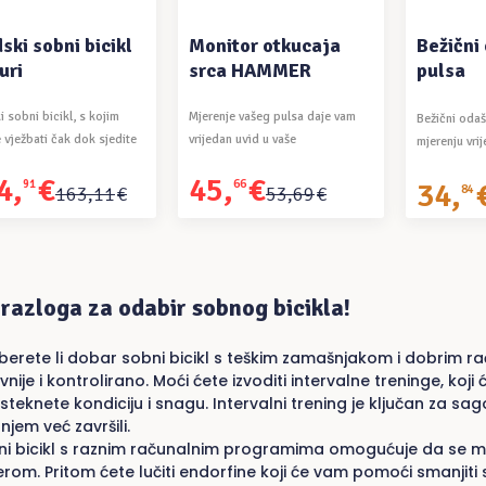
ski sobni bicikl
Monitor otkucaja
Bežični
uri
srca HAMMER
pulsa
 sobni bicikl, s kojim
Mjerenje vašeg pulsa daje vam
Bežični odaš
 vježbati čak dok sjedite
vrijedan uvid u vaše
mjerenju vri
kardiovaskularno ...
vježbanja.
4
,
€
45
,
€
34
,
91
66
na
tna
Izvorna
Trenutna
163
,
11
€
53
,
69
€
84
a
a
cijena
cijena
bila
je:
1€.
je:
45,66€.
1€.
53,69€.
 razloga za odabir sobnog bicikla!
erete li dobar sobni bicikl s teškim zamašnjakom i dobrim ra
ivnije i kontrolirano. Moći ćete izvoditi intervalne treninge, k
i steknete kondiciju i snagu. Intervalni trening je ključan za 
njem već završili.
i bicikl s raznim računalnim programima omogućuje da se mot
rom. Pritom ćete lučiti endorfine koji će vam pomoći smanjiti s