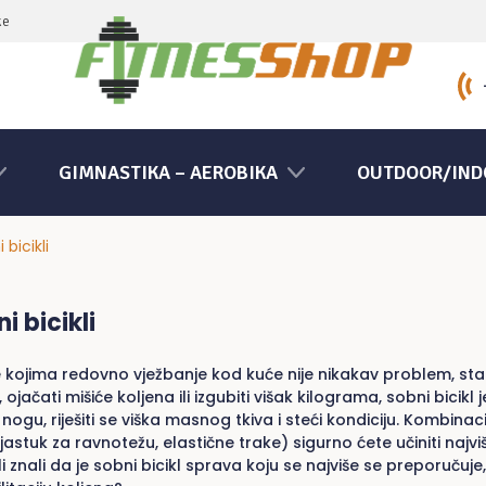
ke
GIMNASTIKA – AEROBIKA
OUTDOOR/IND
 bicikli
i bicikli
 kojima redovno vježbanje kod kuće nije nikakav problem, stacion
 ojačati mišiće koljena ili izgubiti višak kilograma, sobni bicikl
 nogu, riješiti se viška masnog tkiva i steći kondiciju. Kombi
, jastuk za ravnotežu, elastične trake) sigurno ćete učiniti najv
li znali da je sobni bicikl sprava koju se najviše se preporučuj