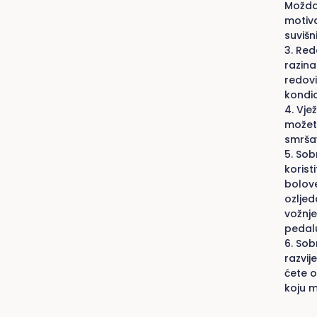
Možda 
motiva
suvišn
Redo
razina
redovi
kondic
Vjež
možete
smršav
Sobn
korist
bolove
ozljed
vožnje
pedalu
Sobn
razvij
ćete o
koju m