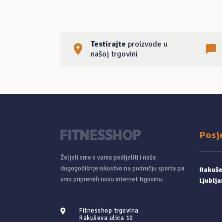
Testirajte
proizvode u
našoj trgovini
Posj
Željeli smo s vama podijeliti i naše
dugogodišnje iskustvo na području sporta pa
Rakušev
smo pripremili novu internet trgovinu.
Ljublja
Fitnesshop trgovina
Rakuševa ulica 10