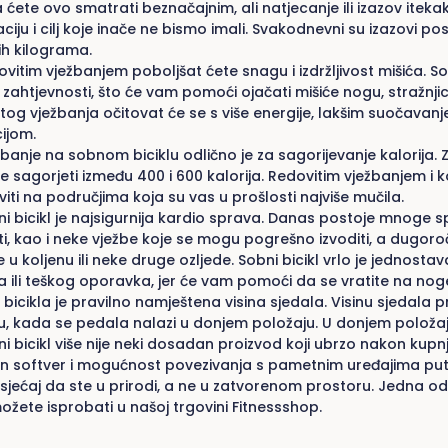
ćete ovo smatrati beznačajnim, ali natjecanje ili izazov itek
ciju i cilj koje inače ne bismo imali. Svakodnevni su izazovi p
ih kilograma.
vitim vježbanjem poboljšat ćete snagu i izdržljivost mišića. S
 zahtjevnosti, što će vam pomoći ojačati mišiće nogu, stražnjice
tog vježbanja očitovat će se s više energije, lakšim suočav
ijom.
banje na sobnom biciklu odlično je za sagorijevanje kalorija. 
 sagorjeti između 400 i 600 kalorija. Redovitim vježbanjem i
iti na područjima koja su vas u prošlosti najviše mučila.
i bicikl je najsigurnija kardio sprava. Danas postoje mnoge s
iti, kao i neke vježbe koje se mogu pogrešno izvoditi, a dugo
 u koljenu ili neke druge ozljede. Sobni bicikl vrlo je jednosta
a ili teškog oporavka, jer će vam pomoći da se vratite na noge
 bicikla je pravilno namještena visina sjedala. Visinu sjedala 
, kada se pedala nalazi u donjem položaju. U donjem položaju
i bicikl više nije neki dosadan proizvod koji ubrzo nakon kupn
en softver i mogućnost povezivanja s pametnim uređajima pute
sjećaj da ste u prirodi, a ne u zatvorenom prostoru. Jedna od 
ožete isprobati u našoj trgovini Fitnessshop.