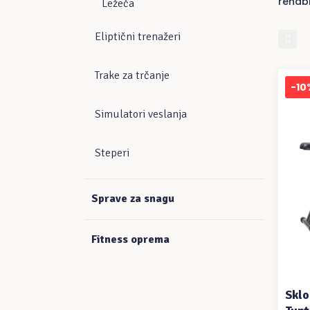
rehabi
Ležeča
Eliptični trenažeri
Trake za trčanje
-10
Simulatori veslanja
Steperi
D
Sprave za snagu
Fitness oprema
Sklo