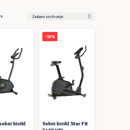
ta
Zadano sortiranje
-10%
 U KOŠARICU
DODAJ U KOŠARICU
sobni bicikl
Sobni bicikl Star Fit