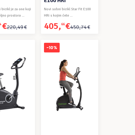
E100 HRi
 bicikl je za one koji
Novi sobni bicikl Star Fit E100
jno prostora ...
HRi s kojim ćete ...
€
405
,
€
4
66
Izvorna
Trenutna
220
,
49
€
450
,
74
€
cijena
cijena
bila
je:
je:
405,66€.
-10%
450,74€.
 U KOŠARICU
DODAJ U KOŠARICU