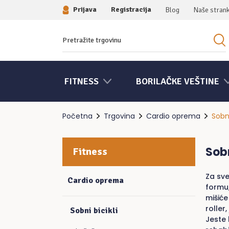
Prijava
Registracija
Blog
Naše stran
Traziti:
FITNESS
BORILAČKE VEŠTINE
Početna
Trgovina
Cardio oprema
Sobni
Sobn
Fitness
Za sve
Cardio oprema
formu,
mišiće
roller
Sobni bicikli
Jeste 