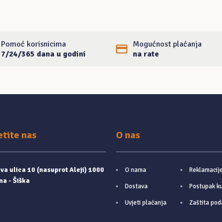
Pomoć korisnicima
Mogućnost plaćanja
7/24/365 dana u godini
na rate
etite nas
O nas
a ulica 10 (nasuprot Aleji) 1000
O nama
Reklamacij
na - Šiška
Dostava
Postupak k
Uvjeti plaćanja
Zaštita pod