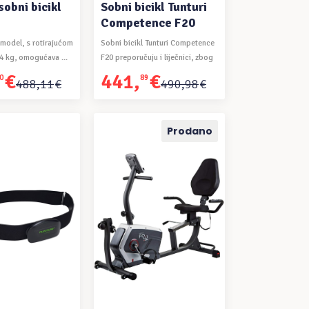
sobni bicikl
Sobni bicikl Tunturi
Competence F20
 model, s rotirajućom
Sobni bicikl Tunturi Competence
 kg, omogućava ...
F20 preporučuju i liječnici, zbog
svog ...
€
441
,
€
0
89
Izvorna
Trenutna
488
,
11
€
490
,
98
€
cijena
cijena
bila
je:
je:
441,89€.
Prodano
490,98€.
 U KOŠARICU
PROČITAJ VIŠE