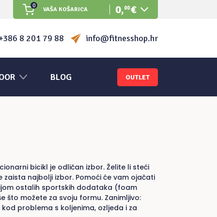
0
0
,
€
00
VAŠA KOŠARICA
Nema proizvoda u košarici.
+386 8 201 79 88
info@fitnesshop.hr
OOR
BLOG
OUTLET
arni bicikl je odličan izbor. Želite li steći
 je zaista najbolji izbor. Pomoći će vam ojačati
nacijom ostalih sportskih dodataka (foam
iše što možete za svoju formu. Zanimljivo:
e, kod problema s koljenima, ozljeda i za