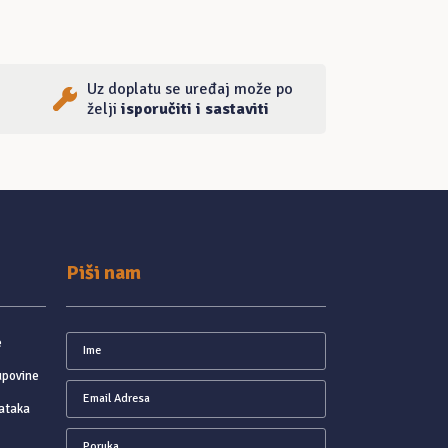
Uz doplatu se uređaj može po
želji
isporučiti i sastaviti
Piši nam
e
upovine
ataka