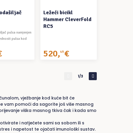
 odašiljač
Ležeći bicikl
Hammer CleverFold
RC5
iljač pulsa namjenjen
jednosti pulsa kod
€
520
,
€
49
1/3
čunalom, vježbanje kod kuće bit će
oji će vam pomoći da sagorite još više masnog
sagorijevanje viška masnog tkiva čak i kada smo
ivirate i natječete sami sa sobom ili s
tres i napetost te ojačati imunološki sustav.