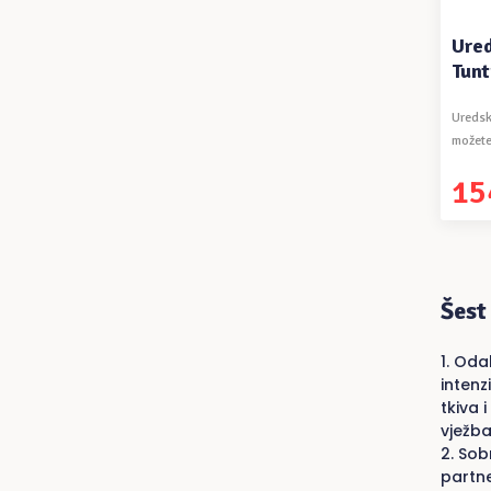
Ured
Tunt
Uredski
možete
...
15
Izvor
Trenu
cijen
cijen
bila
je:
je:
154,9
163,1
Šest
Odab
intenz
tkiva 
vježba
Sobn
partne