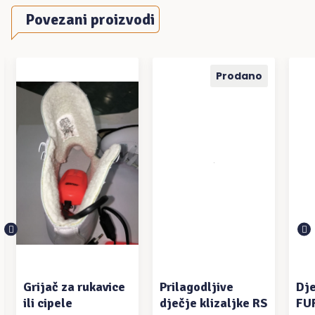
Povezani proizvodi
Prodano
DODAJ U
PROČITAJ VIŠE
P
KOŠARICU
Grijač za rukavice
Prilagodljive
Dječ
ili cipele
dječje klizaljke RS
FUR 