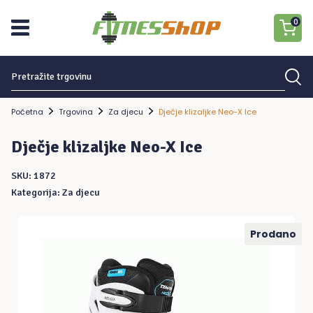
0
Traziti:
Nema proizvoda u košarici.
Početna
Trgovina
Za djecu
Dječje klizaljke Neo-X Ice
Dječje klizaljke Neo-X Ice
SKU:
1872
Kategorija:
Za djecu
Prodano