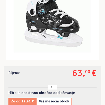
63
,
€
00
Cijena:
ali
Hitro in enostavno obročno odplačevanje
Že od
17,91 €
Vaš mesečni obrok