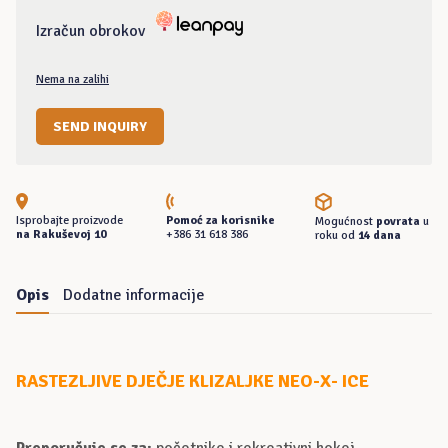
Izračun obrokov
Nema na zalihi
SEND INQUIRY
Isprobajte proizvode
Pomoć za korisnike
Mogućnost
povrata
u
na Rakuševoj 10
+386 31 618 386
roku od
14 dana
Opis
Dodatne informacije
RASTEZLJIVE DJEČJE KLIZALJKE NEO-X- ICE
Preporučuje se za:
početnike i rekreativni hokej