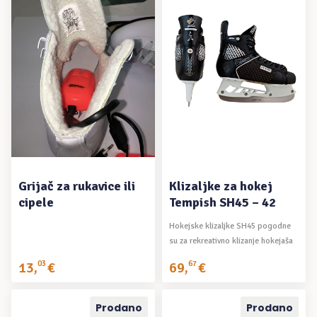
DODAJ U KOŠARICU
PROČITAJ VIŠE
Grijač za rukavice ili
Klizaljke za hokej
cipele
Tempish SH45 – 42
Hokejske klizaljke SH45 pogodne
su za rekreativno klizanje hokejaša
s ...
13
,
03
€
69
,
67
€
Prodano
Prodano