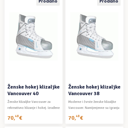
Prodano
Prodano
PROČITAJ VIŠE
PROČITAJ VIŠE
Ženske hokej klizaljke
Ženske hokej klizaljke
Vancouver 40
Vancouver 38
Ženske klizaljke Vancouver za
Moderne i čvrste ženske klizaljke
rekreativno klizanje i hokej. Izrađene
Vancouver. Namijenjenne su igranju
su ...
hokeja ...
70
,
48
€
70
,
48
€