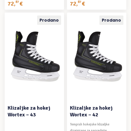
72
,
87
€
72
,
87
€
Prodano
Prodano
PROČITAJ VIŠE
PROČITAJ VIŠE
Klizaljke za hokej
Klizaljke za hokej
Wortex – 43
Wortex – 42
Tempish hokejske klizaljke
dizajnirane za naprednije