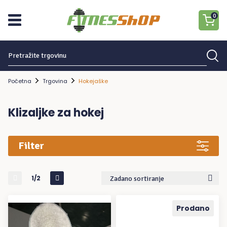
0
Traziti:
Nema proizvoda u košarici.
Početna
Trgovina
Hokejaške
Klizaljke za hokej
Filter
1/2
Zadano sortiranje
Prodano