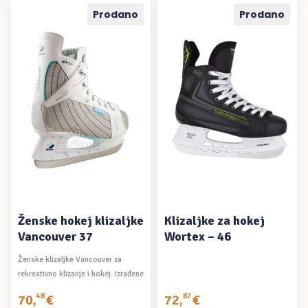
Prodano
Prodano
PROČITAJ VIŠE
PROČITAJ VIŠE
Ženske hokej klizaljke
Klizaljke za hokej
Vancouver 37
Wortex – 46
Ženske klizaljke Vancouver za
rekreativno klizanje i hokej. Izrađene
su ...
70
,
48
€
72
,
87
€