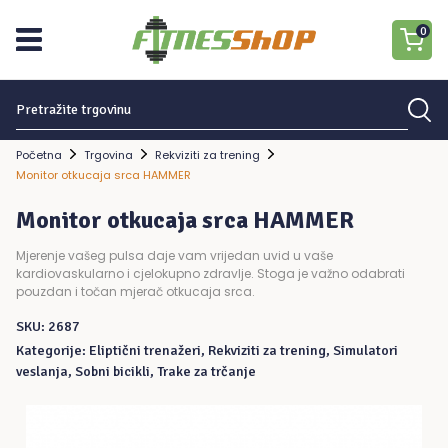
0
Traziti:
Nema proizvoda u košarici.
Početna
Trgovina
Rekviziti za trening
Monitor otkucaja srca HAMMER
Monitor otkucaja srca HAMMER
Mjerenje vašeg pulsa daje vam vrijedan uvid u vaše
kardiovaskularno i cjelokupno zdravlje. Stoga je važno odabrati
pouzdan i točan mjerač otkucaja srca.
SKU:
2687
Kategorije:
Eliptični trenažeri
,
Rekviziti za trening
,
Simulatori
veslanja
,
Sobni bicikli
,
Trake za trčanje