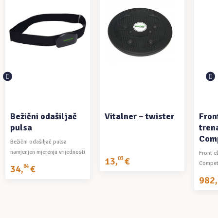
DODAJ U
PROČITAJ VIŠE
P
KOŠARICU
Bežični odašiljač
Vitalner – twister
Front
pulsa
tren
Com
Bežični odašiljač pulsa
namjenjen mjerenju vrijednosti
Front el
13
,
03
€
pulsa kod vježbanja.
Compet
34
,
84
€
optereć
982
,