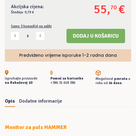
55
,
€
Akcijska cijena:
70
Štednja: 9,79 €
Samo 3 komad(a) na zalihi
Monitor
DODAJ U KOŠARICU
otkucaja
srca
HAMMER
Predviđeno vrijeme isporuke 1-2 radna dana
količina
Isprobajte proizvode
Pomoć za korisnike
Mogućnost
povrata
u
na Rakuševoj 10
+386 31 618 386
roku od
14 dana
Opis
Dodatne informacije
Monitor za puls HAMMER