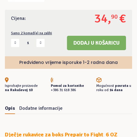
34
,
€
90
Cijena:
Samo 2 komad(a) na zalihi
Rukavice
DODAJ U KOŠARICU
za
boks
Prepair
Predviđeno vrijeme isporuke 1-2 radna dana
to
Fight
6
OZ
Isprobajte proizvode
Pomoć za korisnike
Mogućnost
povrata
u
na Rakuševoj 10
+386 31 618 386
roku od
14 dana
količina
Opis
Dodatne informacije
Dječje rukavice za boks Prepair to Fight 6 OZ