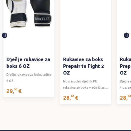
DODAJ U
PROČITAJ VIŠE
KOŠARICU
Dječje rukavice za
Rukavice za boks
Ruka
boks 6 OZ
Prepair to Fight 2
Prepa
OZ
OZ
Dječje rukavice za boks težine
6 OZ.
Novi modeli dječjih PU
Dječje 
rukavica za boks vreću ili za ...
4 oz. za
29
,
51
€
28
,
61
€
28
,
61