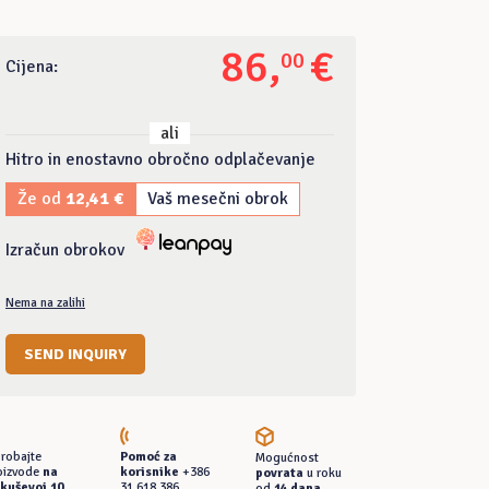
86
,
€
00
Cijena:
ali
Hitro in enostavno obročno odplačevanje
Že od
12,41 €
Vaš mesečni obrok
Izračun obrokov
Nema na zalihi
SEND INQUIRY
probajte
Pomoć za
Mogućnost
oizvode
na
korisnike
+386
povrata
u roku
kuševoj 10
31 618 386
od
14 dana