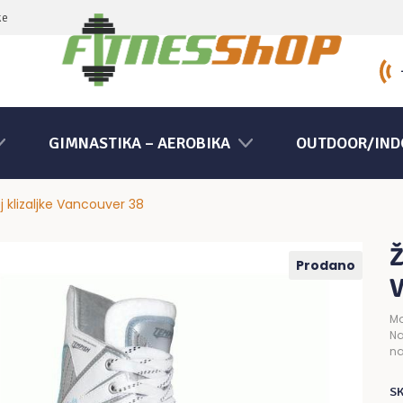
ke
GIMNASTIKA – AEROBIKA
OUTDOOR/IND
 klizaljke Vancouver 38
Ž
Prodano
V
Mo
Na
na
S