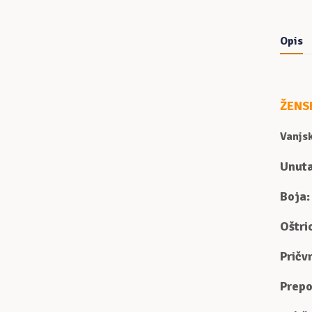
Opis
ŽENS
Vanjsk
Unuta
Boja:
Oštri
Pričv
Prepo