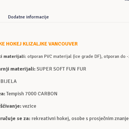
Dodatne informacije
KE HOKEJ KLIZALJKE VANCOUVER
i materijali:
otporan PVC materijal (ice grade DF), otporan do 
rnji materijali:
SUPER SOFT FUN FUR
BIJELA
ca:
Tempish 7000 CARBON
ršćivanje:
vezice
ručuje se za:
rekreativni hokej, osobe s prosječnim znanjem