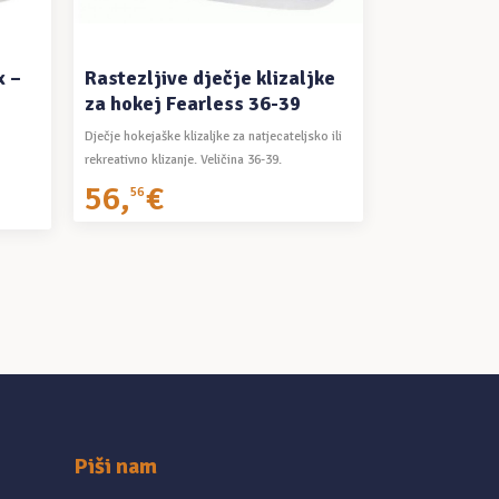
x –
Rastezljive dječje klizaljke
za hokej Fearless 36-39
Dječje hokejaške klizaljke za natjecateljsko ili
rekreativno klizanje. Veličina 36-39.
56
,
€
56
Piši nam