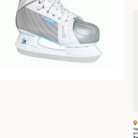
Is
pr
Ra