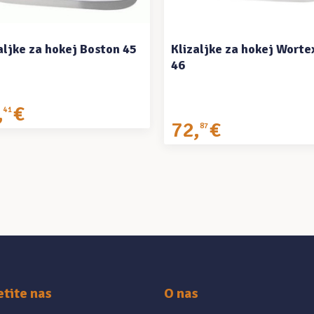
aljke za hokej Boston 45
Klizaljke za hokej Worte
46
,
€
41
72
,
€
87
etite nas
O nas