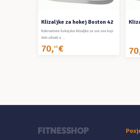
Klizaljke za hokej Boston 42
Kliz
Rekreativne hokejske klizaljke za sve one koji
žele uživati ​​u ...
70
,
€
41
70
Posj