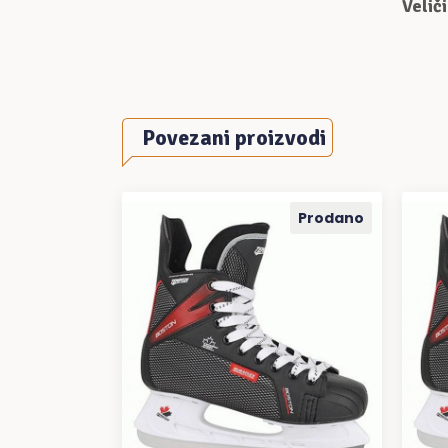
Velič
Povezani proizvodi
Prodano
PROČITAJ VIŠE