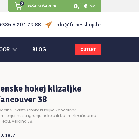
0
0
,
€
00
VAŠA KOŠARICA
Nema proizvoda u košarici.
+386 8 201 79 88
info@fitnesshop.hr
OOR
BLOG
OUTLET
enske hokej klizaljke
ancouver 38
derne i čvrste ženske klizaljke Vancouver.
mijenjenne su igranju hokeja ili boljim klizačicama
 ledu. Veličina 38.
KU:
1867